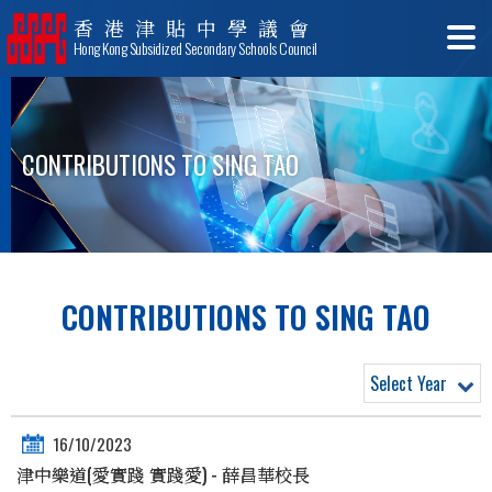
香港津貼中學議會
Hong Kong Subsidized Secondary Schools Council
CONTRIBUTIONS TO SING TAO
CONTRIBUTIONS TO SING TAO
Select Year
16/10/2023
津中樂道(愛實踐 實踐愛) - 薛昌華校長