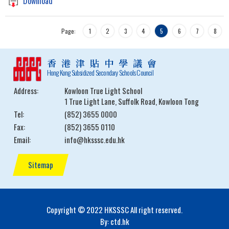
Download
Page:
1
2
3
4
5
6
7
8
香港津貼中學議會
Hong Kong Subsidized Secondary Schools Council
Address:
Kowloon True Light School
1 True Light Lane, Suffolk Road, Kowloon Tong
Tel:
(852) 3655 0000
Fax:
(852) 3655 0110
Email:
info@hksssc.edu.hk
Sitemap
Copyright © 2022 HKSSSC All right reserved.
By: ctd.hk