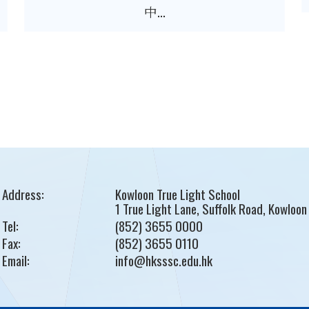
中...
Address:
Kowloon True Light School
1 True Light Lane, Suffolk Road, Kowloon
Tel:
(852) 3655 0000
Fax:
(852) 3655 0110
Email:
info@hksssc.edu.hk