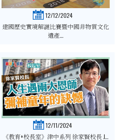
12/12/2024
建國歷史實境解謎比賽暨中國非物質文化
遺產...
12/11/2024
《教育+校長室》津中系列 徐家賢校長 J...