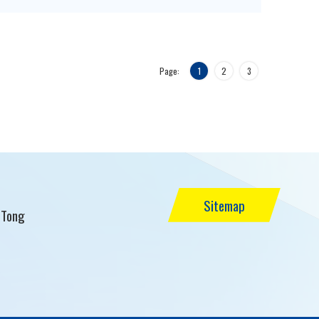
Page:
1
2
3
Sitemap
 Tong