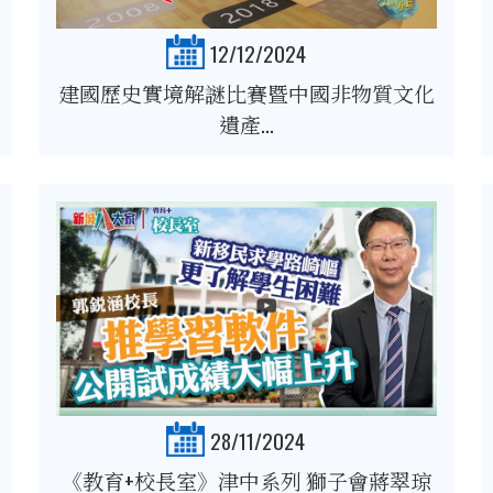
12/12/2024
建國歷史實境解謎比賽暨中國非物質文化
遺產...
28/11/2024
《教育+校長室》津中系列 獅子會蔣翠琼