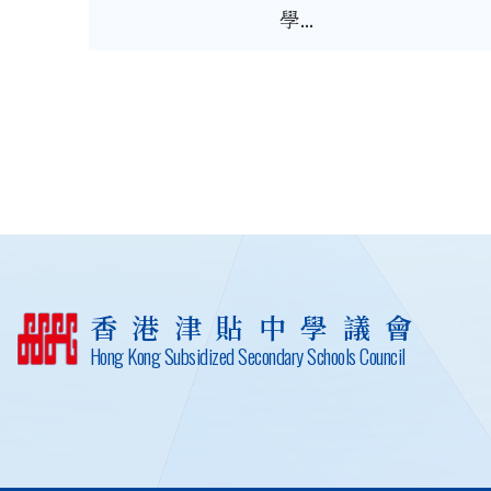
學...
香港津貼中學議會
Hong Kong Subsidized Secondary Schools Council