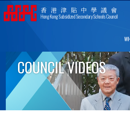
香港津貼中學議會
Hong Kong Subsidized Secondary Schools Council
WH
COUNCIL VIDEOS