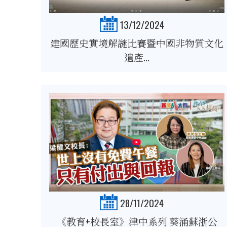
13/12/2024
建國歷史實境解謎比賽暨中國非物質文化
遺產...
28/11/2024
《教育+校長室》津中系列 葵涌蘇浙公