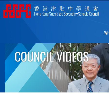
香港津貼中學議會
Hong Kong Subsidized Secondary Schools Council
WH
COUNCIL VIDEOS