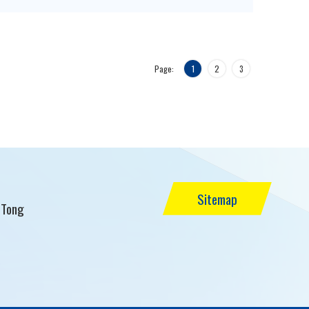
Page:
1
2
3
Sitemap
 Tong