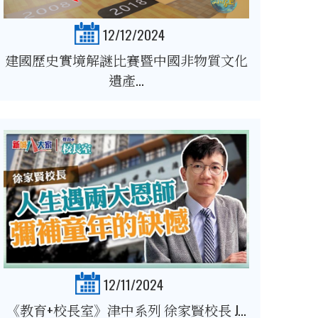
12/12/2024
建國歷史實境解謎比賽暨中國非物質文化
遺產...
12/11/2024
《教育+校長室》津中系列 徐家賢校長 J...