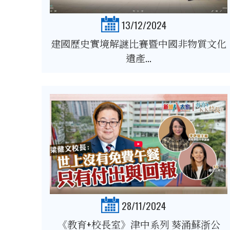
13/12/2024
建國歷史實境解謎比賽暨中國非物質文化
遺產...
28/11/2024
《教育+校長室》津中系列 葵涌蘇浙公