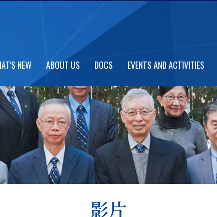
AT’S NEW
ABOUT US
DOCS
EVENTS AND ACTIVITIES
影片