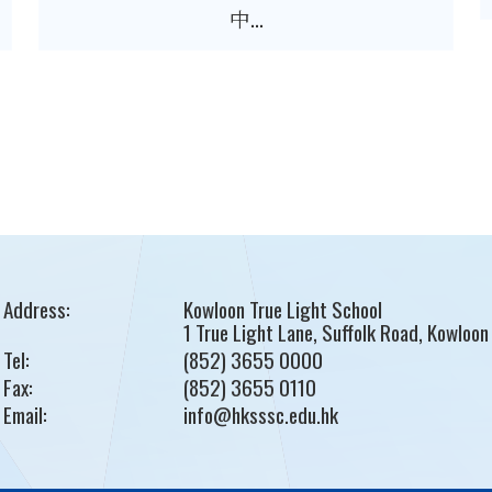
中...
Address:
Kowloon True Light School
1 True Light Lane, Suffolk Road, Kowloon
Tel:
(852) 3655 0000
Fax:
(852) 3655 0110
Email:
info@hksssc.edu.hk