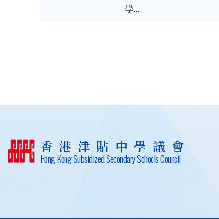
學...
香港津貼中學議會
Hong Kong Subsidized Secondary Schools Council