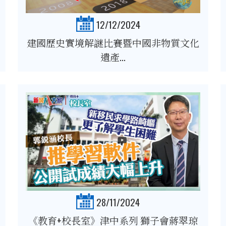
12/12/2024
建國歷史實境解謎比賽暨中國非物質文化
遺產...
28/11/2024
《教育+校長室》津中系列 獅子會蔣翠琼