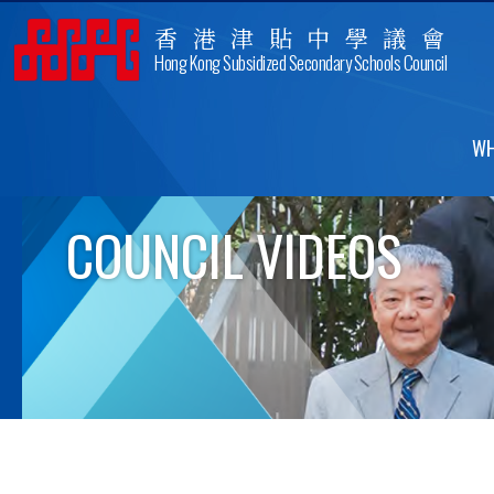
香港津貼中學議會
Hong Kong Subsidized Secondary Schools Council
WH
COUNCIL VIDEOS