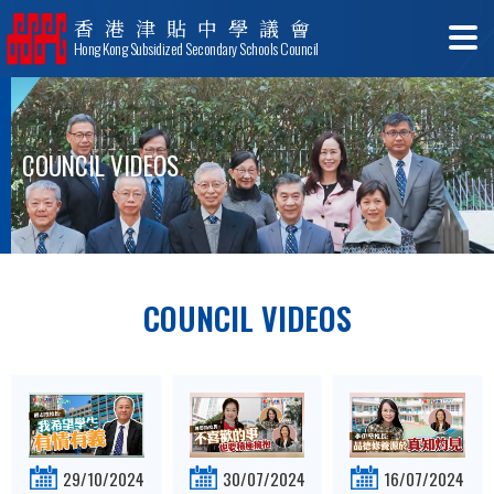
香港津貼中學議會
Hong Kong Subsidized Secondary Schools Council
COUNCIL VIDEOS
COUNCIL VIDEOS
29/10/2024
30/07/2024
16/07/2024