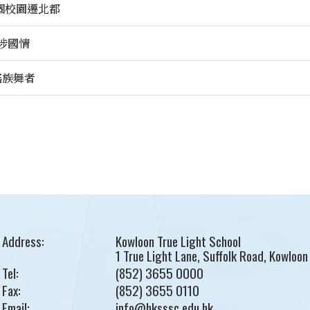
個校園遷北都
涉國情
瑤族舞者
Address:
Kowloon True Light School
1 True Light Lane, Suffolk Road, Kowloon
Tel:
(852) 3655 0000
Fax:
(852) 3655 0110
Email:
info@hksssc.edu.hk