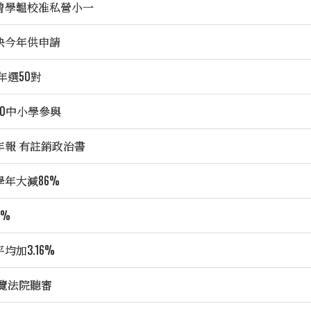
曾學韞校准私營小一
快今年供申請
年選50對
20中小學參與
年報 有註銷政治書
年大減86%
6%
加3.16%
 覽法院聽審